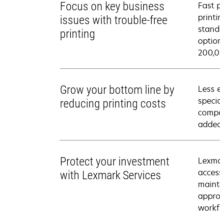
Focus on key business
Fast 
print
issues with trouble-free
stand
printing
optio
200,0
Grow your bottom line by
Less e
speci
reducing printing costs
compa
added
Protect your investment
Lexma
acces
with Lexmark Services
maint
appro
workf