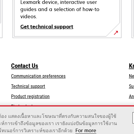
Lexmark device, interactive user
guides and a selection of how-to
videos.
Get technical support
opens
in
a
new
Contact Us
K
tab
Communication preferences
Ne
opens
Technical support
Su
in
Product registration
An
a
Find a dealer
new
tab
ถูกต้อง แสดงเนื้อหาและโฆษณาที่ตรงกับความสนใจของผู้ใช้
าะห์การเข้าถึงข้อมูลของเรา เรายังแบ่งปันข้อมูลการใช้งาน
์ทเนอร์การวิเคราะห์ของเราอีกด้วย
For more