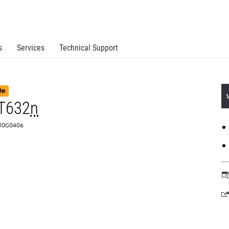
s
Services
Technical Support
ลิต
T632
n
: 10G0406
o
in