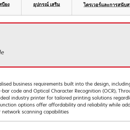
สบียง
อุปกรณ์ เสริม
ไดรเวอร์และการสนับส
le
alised business requirements built into the design, includ
--bar code and Optical Character Recognition (OCR); Thro
ideal industry printer for tailored printing solutions regard
function options offer affordability and reliability while a
r network scanning capabilities