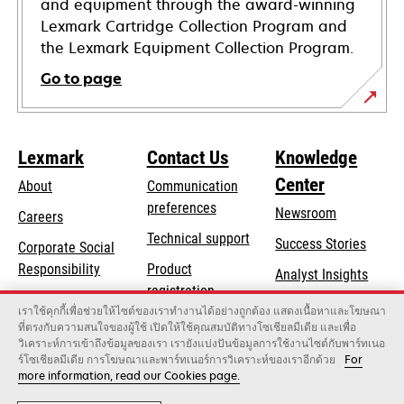
and equipment through the award-winning
Lexmark Cartridge Collection Program and
the Lexmark Equipment Collection Program.
Go to page
Lexmark
Contact Us
Knowledge
Center
About
Communication
preferences
Newsroom
Careers
opens
Technical support
Success Stories
Corporate Social
in
opens
Responsibility
Product
Analyst Insights
a
in
registration
Sustainability
new
เราใช้คุกกี้เพื่อช่วยให้ไซต์ของเราทำงานได้อย่างถูกต้อง แสดงเนื้อหาและโฆษณา
a
Find a dealer
tab
ที่ตรงกับความสนใจของผู้ใช้ เปิดให้ใช้คุณสมบัติทางโซเชียลมีเดีย และเพื่อ
Lexmark Partners
new
วิเคราะห์การเข้าถึงข้อมูลของเรา เรายังแบ่งปันข้อมูลการใช้งานไซต์กับพาร์ทเนอ
tab
ร์โซเชียลมีเดีย การโฆษณาและพาร์ทเนอร์การวิเคราะห์ของเราอีกด้วย
For
more information, read our Cookies page.
Lexmark International, Inc., a Xerox Company
©2026 All rights reserved.