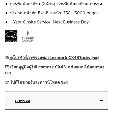
การพิมพ์สองด้าน (2 ด้าน): การพิมพ์สองด้านแบบรวม
†
ปริมาณหน้าต่อเดือนที่แนะนำ: 750 - 5000 pages
1-Year Onsite Service, Next Business Day
ดูโบรชัวร์ภาพรวมของLexmark CX431adw
[PDF]
opens
เรียกดูคู่มือผู้ใช้Lexmark CX431adwแบบโต้ตอบของ
in
เรา
a
ไปที่ไดรเวอร์และดาวน์โหลด
[ลิงก์]
new
tab
opens
in
ภาพรวม
a
new