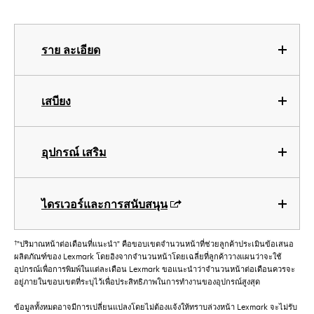
ราย ละเอียด
เสบียง
อุปกรณ์ เสริม
ไดรเวอร์และการสนับสนุน
†
"ปริมาณหน้าต่อเดือนที่แนะนำ" คือขอบเขตจำนวนหน้าที่ช่วยลูกค้าประเมินข้อเสนอ
ผลิตภัณฑ์ของ Lexmark โดยอิงจากจำนวนหน้าโดยเฉลี่ยที่ลูกค้าวางแผนว่าจะใช้
อุปกรณ์เพื่อการพิมพ์ในแต่ละเดือน Lexmark ขอแนะนำว่าจำนวนหน้าต่อเดือนควรจะ
อยู่ภายในขอบเขตที่ระบุไว้เพื่อประสิทธิภาพในการทำงานของอุปกรณ์สูงสุด
ข้อมูลทั้งหมดอาจมีการเปลี่ยนแปลงโดยไม่ต้องแจ้งให้ทราบล่วงหน้า Lexmark จะไม่รับ