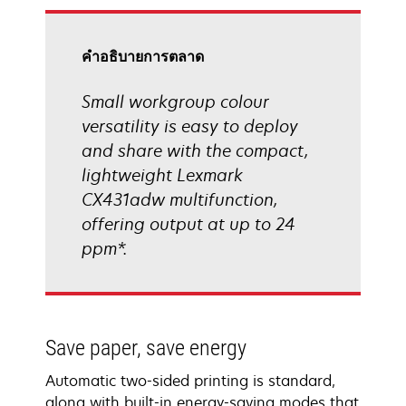
tab
คําอธิบายการตลาด
Small workgroup colour
versatility is easy to deploy
and share with the compact,
lightweight Lexmark
CX431adw multifunction,
offering output at up to 24
ppm*.
Save paper, save energy
Automatic two-sided printing is standard,
along with built-in energy-saving modes that