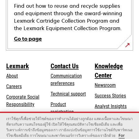
Find out how to reuse and recycle supplies
and equipment through the award-winning
Lexmark Cartridge Collection Program and
the Lexmark Equipment Collection Program.
Go to page
Lexmark
Contact Us
Knowledge
Center
About
Communication
preferences
Newsroom
Careers
opens
Technical support
Success Stories
Corporate Social
in
opens
Responsibility
Product
Analyst Insights
a
in
registration
Sustainability
new
เราใช้คุกกี้เพื่อช่วยให้ไซต์ของเราทำงานได้อย่างถูกต้อง แสดงเนื้อหาและโฆษณา
a
Find a dealer
tab
ที่ตรงกับความสนใจของผู้ใช้ เปิดให้ใช้คุณสมบัติทางโซเชียลมีเดีย และเพื่อ
Lexmark Partners
new
วิเคราะห์การเข้าถึงข้อมูลของเรา เรายังแบ่งปันข้อมูลการใช้งานไซต์กับพาร์ทเนอ
tab
ร์โซเชียลมีเดีย การโฆษณาและพาร์ทเนอร์การวิเคราะห์ของเราอีกด้วย
For