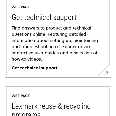
WEB PAGE
Get technical support
Find answers to product and technical
questions online. Featuring detailed
information about setting up, maintaining
and troubleshooting a Lexmark device,
interactive user guides and a selection of
how-to videos.
Get technical support
opens
in
a
WEB PAGE
new
tab
Lexmark reuse & recycling
programs