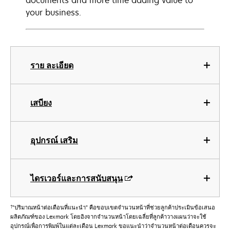
documents and more time adding value to
your business.
ราย ละเอียด
เสบียง
อุปกรณ์ เสริม
ไดรเวอร์และการสนับสนุน
†
"ปริมาณหน้าต่อเดือนที่แนะนำ" คือขอบเขตจำนวนหน้าที่ช่วยลูกค้าประเมินข้อเสนอ
ผลิตภัณฑ์ของ Lexmark โดยอิงจากจำนวนหน้าโดยเฉลี่ยที่ลูกค้าวางแผนว่าจะใช้
อุปกรณ์เพื่อการพิมพ์ในแต่ละเดือน Lexmark ขอแนะนำว่าจำนวนหน้าต่อเดือนควรจะ