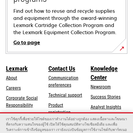
Find out how to reuse and recycle supplies
and equipment through the award-winning
Lexmark Cartridge Collection Program and
the Lexmark Equipment Collection Program.
Go to page
Lexmark
Contact Us
Knowledge
Center
About
Communication
preferences
Newsroom
Careers
opens
Technical support
Success Stories
Corporate Social
in
opens
Responsibility
Product
Analyst Insights
a
in
registration
Sustainability
new
เราใช้คุกกี้เพื่อช่วยให้ไซต์ของเราทำงานได้อย่างถูกต้อง แสดงเนื้อหาและโฆษณา
a
Find a dealer
tab
ที่ตรงกับความสนใจของผู้ใช้ เปิดให้ใช้คุณสมบัติทางโซเชียลมีเดีย และเพื่อ
Lexmark Partners
new
วิเคราะห์การเข้าถึงข้อมูลของเรา เรายังแบ่งปันข้อมูลการใช้งานไซต์กับพาร์ทเนอ