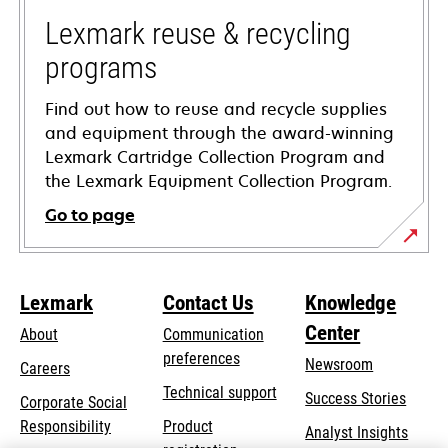
new
tab
Lexmark reuse & recycling
programs
Find out how to reuse and recycle supplies
and equipment through the award-winning
Lexmark Cartridge Collection Program and
the Lexmark Equipment Collection Program.
Go to page
Lexmark
Contact Us
Knowledge
Center
About
Communication
preferences
Newsroom
Careers
opens
Technical support
Success Stories
Corporate Social
in
opens
Responsibility
Product
Analyst Insights
a