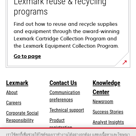
Lexmark reuse & recycling
programs
Find out how to reuse and recycle supplies
and equipment through the award-winning
Lexmark Cartridge Collection Program and
the Lexmark Equipment Collection Program.
Go to page
Lexmark
Contact Us
Knowledge
Center
About
Communication
preferences
Newsroom
Careers
opens
Technical support
Success Stories
Corporate Social
in
opens
Responsibility
Product
Analyst Insights
a
in
registration
Sustainability
new
เราใช้คุกกี้เพื่อช่วยให้ไซต์ของเราทำงานได้อย่างถูกต้อง แสดงเนื้อหาและโฆษณา
a