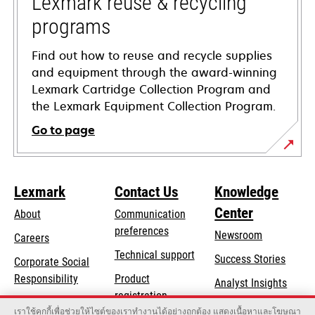
Lexmark reuse & recycling
programs
Find out how to reuse and recycle supplies
and equipment through the award-winning
Lexmark Cartridge Collection Program and
the Lexmark Equipment Collection Program.
Go to page
Lexmark
Contact Us
Knowledge
Center
About
Communication
preferences
Newsroom
Careers
opens
Technical support
Success Stories
Corporate Social
in
opens
Responsibility
Product
Analyst Insights
a
in
registration
Sustainability
new
เราใช้คุกกี้เพื่อช่วยให้ไซต์ของเราทำงานได้อย่างถูกต้อง แสดงเนื้อหาและโฆษณา
a