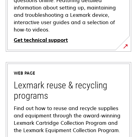
questions online. Featuring detailed
information about setting up, maintaining
and troubleshooting a Lexmark device,
interactive user guides and a selection of
how-to videos.
Get technical support
opens
in
a
WEB PAGE
new
tab
Lexmark reuse & recycling
programs
Find out how to reuse and recycle supplies
and equipment through the award-winning
Lexmark Cartridge Collection Program and
the Lexmark Equipment Collection Program.