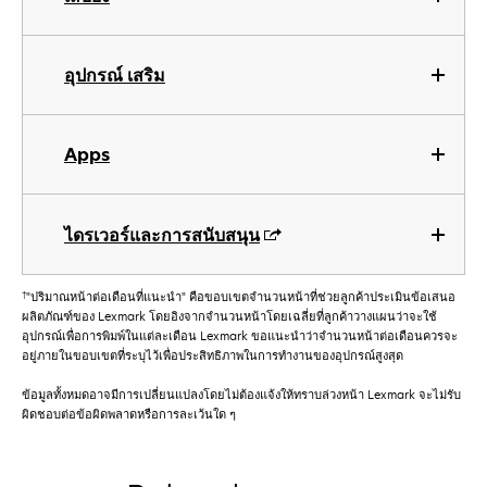
อุปกรณ์ เสริม
Apps
ไดรเวอร์และการสนับสนุน
†
"ปริมาณหน้าต่อเดือนที่แนะนำ" คือขอบเขตจำนวนหน้าที่ช่วยลูกค้าประเมินข้อเสนอ
ผลิตภัณฑ์ของ Lexmark โดยอิงจากจำนวนหน้าโดยเฉลี่ยที่ลูกค้าวางแผนว่าจะใช้
อุปกรณ์เพื่อการพิมพ์ในแต่ละเดือน Lexmark ขอแนะนำว่าจำนวนหน้าต่อเดือนควรจะ
อยู่ภายในขอบเขตที่ระบุไว้เพื่อประสิทธิภาพในการทำงานของอุปกรณ์สูงสุด
ข้อมูลทั้งหมดอาจมีการเปลี่ยนแปลงโดยไม่ต้องแจ้งให้ทราบล่วงหน้า Lexmark จะไม่รับ
ผิดชอบต่อข้อผิดพลาดหรือการละเว้นใด ๆ