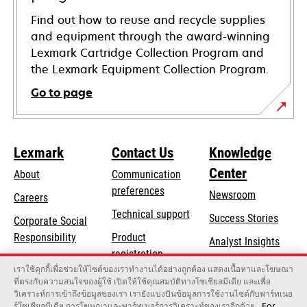
Find out how to reuse and recycle supplies
and equipment through the award-winning
Lexmark Cartridge Collection Program and
the Lexmark Equipment Collection Program.
Go to page
Lexmark
Contact Us
Knowledge
Center
About
Communication
preferences
Newsroom
Careers
opens
Technical support
Success Stories
Corporate Social
in
opens
Responsibility
Product
Analyst Insights
a
in
registration
Sustainability
new
เราใช้คุกกี้เพื่อช่วยให้ไซต์ของเราทำงานได้อย่างถูกต้อง แสดงเนื้อหาและโฆษณา
a
Find a dealer
tab
ที่ตรงกับความสนใจของผู้ใช้ เปิดให้ใช้คุณสมบัติทางโซเชียลมีเดีย และเพื่อ
Lexmark Partners
new
วิเคราะห์การเข้าถึงข้อมูลของเรา เรายังแบ่งปันข้อมูลการใช้งานไซต์กับพาร์ทเนอ
tab
ร์โซเชียลมีเดีย การโฆษณาและพาร์ทเนอร์การวิเคราะห์ของเราอีกด้วย
For