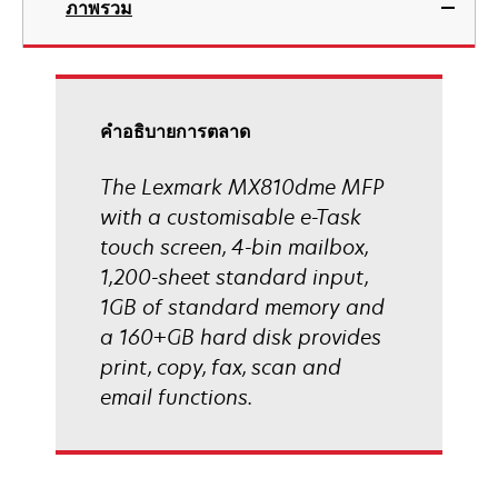
ภาพรวม
a
new
tab
คําอธิบายการตลาด
The Lexmark MX810dme MFP
with a customisable e-Task
touch screen, 4-bin mailbox,
1,200-sheet standard input,
1GB of standard memory and
a 160+GB hard disk provides
print, copy, fax, scan and
email functions.