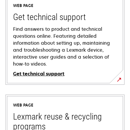
WEB PAGE
Get technical support
Find answers to product and technical
questions online. Featuring detailed
information about setting up, maintaining
and troubleshooting a Lexmark device,
interactive user guides and a selection of
how-to videos.
Get technical support
opens
in
a
WEB PAGE
new
tab
Lexmark reuse & recycling
programs