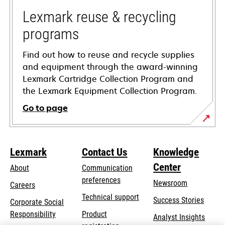
new
tab
Lexmark reuse & recycling
programs
Find out how to reuse and recycle supplies
and equipment through the award-winning
Lexmark Cartridge Collection Program and
the Lexmark Equipment Collection Program.
Go to page
Lexmark
Contact Us
Knowledge
Center
About
Communication
preferences
Newsroom
Careers
opens
Technical support
Success Stories
Corporate Social
in
opens
Responsibility
Product
Analyst Insights
a