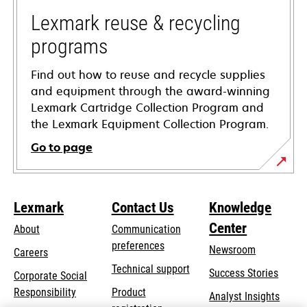
new
tab
Lexmark reuse & recycling
programs
Find out how to reuse and recycle supplies
and equipment through the award-winning
Lexmark Cartridge Collection Program and
the Lexmark Equipment Collection Program.
Go to page
Lexmark
Contact Us
Knowledge
Center
About
Communication
preferences
Newsroom
Careers
opens
Technical support
Success Stories
Corporate Social
in
opens
Responsibility
Product
Analyst Insights
a