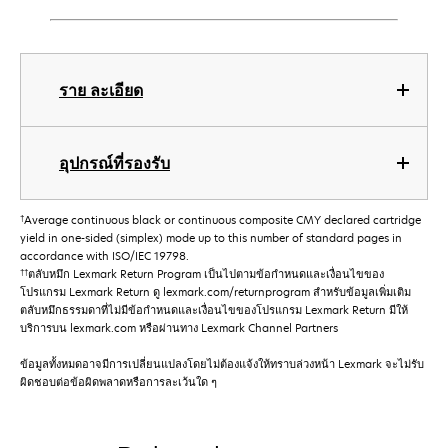
ราย ละเอียด
อุปกรณ์ที่รองรับ
†
Average continuous black or continuous composite CMY declared cartridge
yield in one-sided (simplex) mode up to this number of standard pages in
accordance with ISO/IEC 19798.
††
ตลับหมึก Lexmark Return Program เป็นไปตามข้อกําหนดและเงื่อนไขของ
โปรแกรม Lexmark Return ดู lexmark.com/returnprogram สําหรับข้อมูลเพิ่มเติม
ตลับหมึกธรรมดาที่ไม่มีข้อกําหนดและเงื่อนไขของโปรแกรม Lexmark Return มีให้
บริการบน lexmark.com หรือผ่านทาง Lexmark Channel Partners
ข้อมูลทั้งหมดอาจมีการเปลี่ยนแปลงโดยไม่ต้องแจ้งให้ทราบล่วงหน้า Lexmark จะไม่รับ
ผิดชอบต่อข้อผิดพลาดหรือการละเว้นใด ๆ