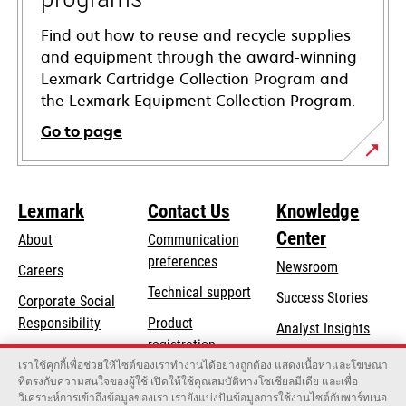
Find out how to reuse and recycle supplies
and equipment through the award-winning
Lexmark Cartridge Collection Program and
the Lexmark Equipment Collection Program.
Go to page
Lexmark
Contact Us
Knowledge
Center
About
Communication
preferences
Newsroom
Careers
opens
Technical support
Success Stories
Corporate Social
in
opens
Responsibility
Product
Analyst Insights
a
in
registration
Sustainability
new
เราใช้คุกกี้เพื่อช่วยให้ไซต์ของเราทำงานได้อย่างถูกต้อง แสดงเนื้อหาและโฆษณา
a
Find a dealer
tab
ที่ตรงกับความสนใจของผู้ใช้ เปิดให้ใช้คุณสมบัติทางโซเชียลมีเดีย และเพื่อ
Lexmark Partners
new
วิเคราะห์การเข้าถึงข้อมูลของเรา เรายังแบ่งปันข้อมูลการใช้งานไซต์กับพาร์ทเนอ