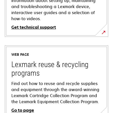
information about setting up, maintaining
and troubleshooting a Lexmark device,
interactive user guides and a selection of
how-to videos.
Get technical support
opens
in
a
WEB PAGE
new
tab
Lexmark reuse & recycling
programs
Find out how to reuse and recycle supplies
and equipment through the award-winning
Lexmark Cartridge Collection Program and
the Lexmark Equipment Collection Program.
Go to page