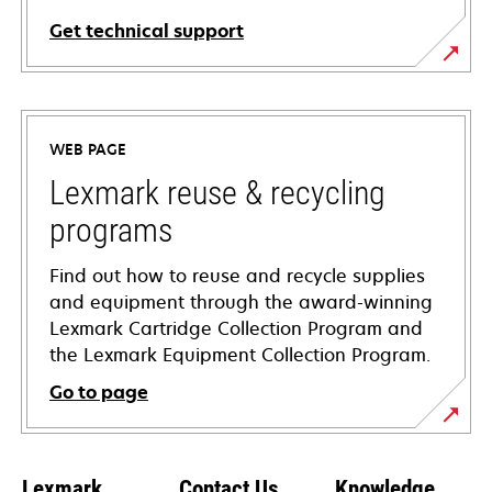
Get technical support
opens
in
a
WEB PAGE
new
tab
Lexmark reuse & recycling
programs
Find out how to reuse and recycle supplies
and equipment through the award-winning
Lexmark Cartridge Collection Program and
the Lexmark Equipment Collection Program.
Go to page
Lexmark
Contact Us
Knowledge