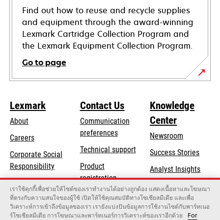
Find out how to reuse and recycle supplies
and equipment through the award-winning
Lexmark Cartridge Collection Program and
the Lexmark Equipment Collection Program.
Go to page
Lexmark
Contact Us
Knowledge
Center
About
Communication
preferences
Newsroom
Careers
opens
Technical support
Success Stories
Corporate Social
in
opens
Responsibility
Product
Analyst Insights
a
in
registration
Sustainability
new
เราใช้คุกกี้เพื่อช่วยให้ไซต์ของเราทำงานได้อย่างถูกต้อง แสดงเนื้อหาและโฆษณา
a
Find a dealer
tab
ที่ตรงกับความสนใจของผู้ใช้ เปิดให้ใช้คุณสมบัติทางโซเชียลมีเดีย และเพื่อ
Lexmark Partners
new
วิเคราะห์การเข้าถึงข้อมูลของเรา เรายังแบ่งปันข้อมูลการใช้งานไซต์กับพาร์ทเนอ
tab
ร์โซเชียลมีเดีย การโฆษณาและพาร์ทเนอร์การวิเคราะห์ของเราอีกด้วย
For