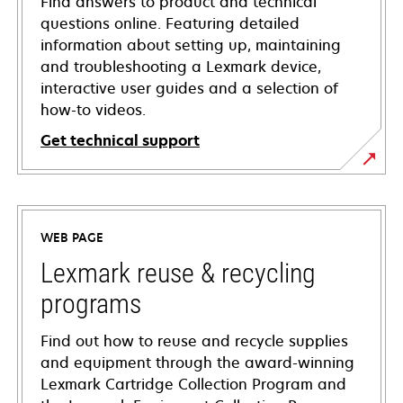
Find answers to product and technical
questions online. Featuring detailed
information about setting up, maintaining
and troubleshooting a Lexmark device,
interactive user guides and a selection of
how-to videos.
Get technical support
opens
in
a
WEB PAGE
new
tab
Lexmark reuse & recycling
programs
Find out how to reuse and recycle supplies
and equipment through the award-winning
Lexmark Cartridge Collection Program and