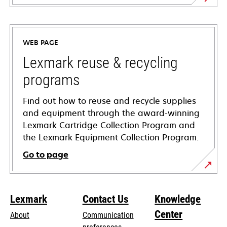
opens
in
a
WEB PAGE
new
tab
Lexmark reuse & recycling
programs
Find out how to reuse and recycle supplies
and equipment through the award-winning
Lexmark Cartridge Collection Program and
the Lexmark Equipment Collection Program.
Go to page
Lexmark
Contact Us
Knowledge
Center
About
Communication