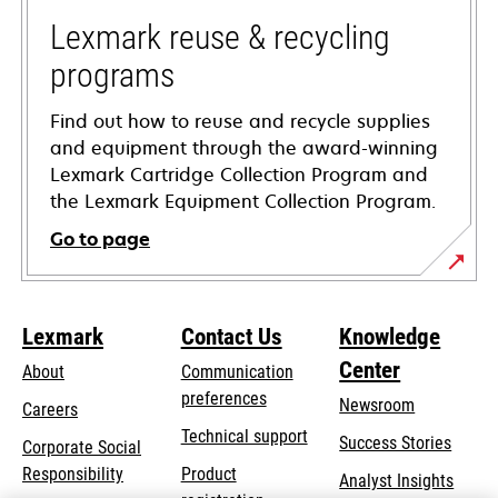
new
tab
Lexmark reuse & recycling
programs
Find out how to reuse and recycle supplies
and equipment through the award-winning
Lexmark Cartridge Collection Program and
the Lexmark Equipment Collection Program.
Go to page
Lexmark
Contact Us
Knowledge
Center
About
Communication
preferences
Newsroom
Careers
opens
Technical support
Success Stories
Corporate Social
in
opens
Responsibility
Product
Analyst Insights
a