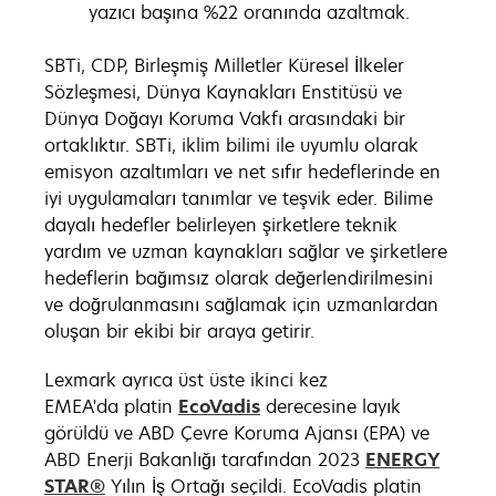
yazıcı başına %22 oranında azaltmak.
SBTi, CDP, Birleşmiş Milletler Küresel İlkeler
Sözleşmesi, Dünya Kaynakları Enstitüsü ve
Dünya Doğayı Koruma Vakfı arasındaki bir
ortaklıktır. SBTi, iklim bilimi ile uyumlu olarak
emisyon azaltımları ve net sıfır hedeflerinde en
iyi uygulamaları tanımlar ve teşvik eder. Bilime
dayalı hedefler belirleyen şirketlere teknik
yardım ve uzman kaynakları sağlar ve şirketlere
hedeflerin bağımsız olarak değerlendirilmesini
ve doğrulanmasını sağlamak için uzmanlardan
oluşan bir ekibi bir araya getirir.
Lexmark ayrıca üst üste ikinci kez
EMEA'da
platin
EcoVadis
derecesine layık
görüldü ve ABD Çevre Koruma Ajansı (EPA) ve
ABD Enerji Bakanlığı tarafından 2023
ENERGY
STAR®
Yılın İş Ortağı seçildi. EcoVadis platin