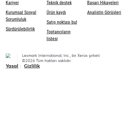
opens
Kariyer
Teknik destek
Başarı Hikayeleri
in
Kurumsal Sosyal
Ürün kaydı
Analistin Görüşleri
a
opens
Sorumluluk
Satış noktası bul
new
in
Sürdürülebilirlik
tab
Toptancıların
a
listesi
new
tab
Lexmark International, Inc., bir Xerox şirketi
©2026 Tüm hakları saklıdır.
Yasal
Gizlilik