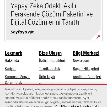
Yapay Zeka Odaklı Akıllı
Perakende Çözüm Paketini ve
Dijital Çözümlerini Tanıttı
Sayfaya git
Lexmark
Bize Ulaşın
Bilgi Merkezi
Hakkında
İletişim tercihleri
Newsroom
opens
Kariyer
Teknik destek
Başarı Hikayeleri
in
Kurumsal Sosyal
Ürün kaydı
Analistin Görüşleri
a
opens
Sorumluluk
Satış noktası bul
new
in
Tanımlama bilgilerini; sitemizin doğru şekilde çalışmasını sağlamak,
Sürdürülebilirlik
tab
Toptancıların
içerikleri ve reklamları kişiselleştirmek, sosyal medya özellikleri
a
sunmak ve site trafiğimizi analiz etmek için kullanıyoruz. Aynı
listesi
new
zamanda site kullanımınızla ilgili bilgileri; sosyal medya, reklamcılık ve
tab
analiz ortaklarımızla paylaşıyoruz.
Gizliliğiniz hakkında daha fazla