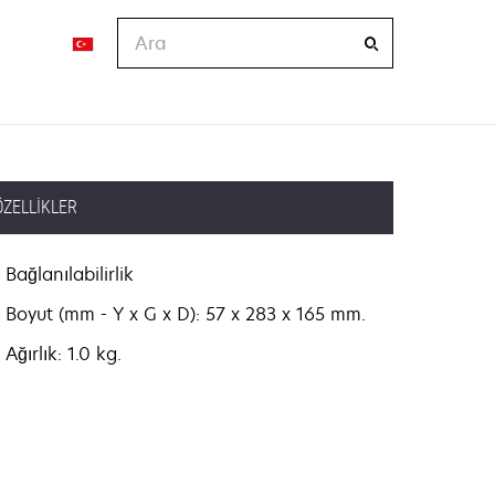
Ara
ÖZELLIKLER
Bağlanılabilirlik
Boyut (mm - Y x G x D): 57 x 283 x 165 mm.
Ağırlık: 1.0 kg.