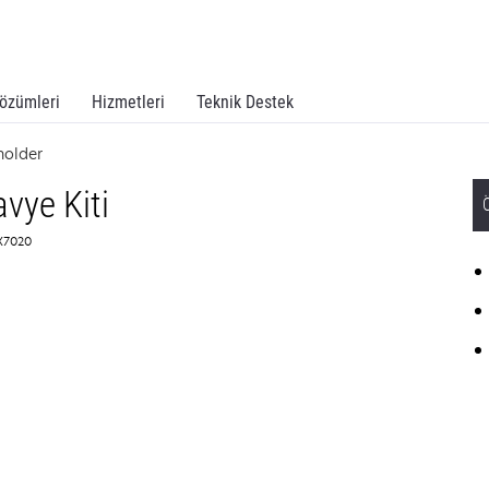
özümleri
Hizmetleri
Teknik Destek
older
avye Kiti
7X7020