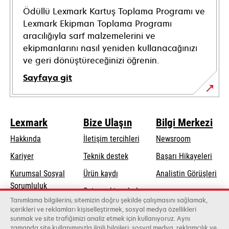
Ödüllü Lexmark Kartuş Toplama Programı ve
Lexmark Ekipman Toplama Programı
aracılığıyla sarf malzemelerini ve
ekipmanlarını nasıl yeniden kullanacağınızı
ve geri dönüştüreceğinizi öğrenin.
Sayfaya git
Lexmark
Bize Ulaşın
Bilgi Merkezi
Hakkında
İletişim tercihleri
Newsroom
opens
Kariyer
Teknik destek
Başarı Hikayeleri
in
Kurumsal Sosyal
Ürün kaydı
Analistin Görüşleri
a
opens
Sorumluluk
Satış noktası bul
new
in
Tanımlama bilgilerini; sitemizin doğru şekilde çalışmasını sağlamak,
Sürdürülebilirlik
tab
Toptancıların
içerikleri ve reklamları kişiselleştirmek, sosyal medya özellikleri
a
sunmak ve site trafiğimizi analiz etmek için kullanıyoruz. Aynı
listesi
new
zamanda site kullanımınızla ilgili bilgileri; sosyal medya, reklamcılık ve