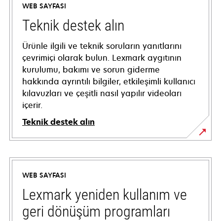
WEB SAYFASI
Teknik destek alın
Ürünle ilgili ve teknik soruların yanıtlarını
çevrimiçi olarak bulun. Lexmark aygıtının
kurulumu, bakımı ve sorun giderme
hakkında ayrıntılı bilgiler, etkileşimli kullanıcı
kılavuzları ve çeşitli nasıl yapılır videoları
içerir.
Teknik destek alın
opens
in
a
WEB SAYFASI
new
tab
Lexmark yeniden kullanım ve
geri dönüşüm programları