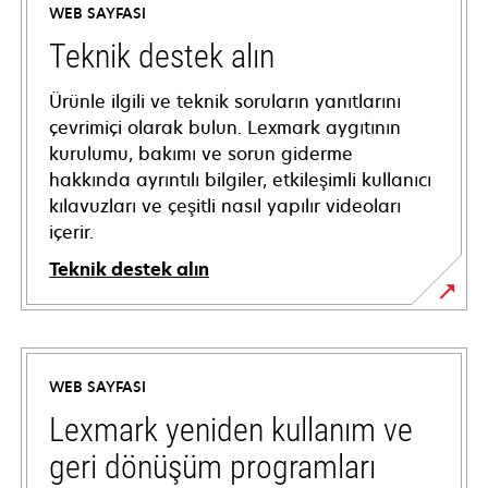
WEB SAYFASI
Teknik destek alın
Ürünle ilgili ve teknik soruların yanıtlarını
çevrimiçi olarak bulun. Lexmark aygıtının
kurulumu, bakımı ve sorun giderme
hakkında ayrıntılı bilgiler, etkileşimli kullanıcı
kılavuzları ve çeşitli nasıl yapılır videoları
içerir.
Teknik destek alın
opens
in
a
WEB SAYFASI
new
tab
Lexmark yeniden kullanım ve
geri dönüşüm programları