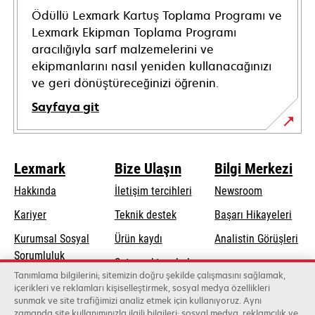
Ödüllü Lexmark Kartuş Toplama Programı ve
Lexmark Ekipman Toplama Programı
aracılığıyla sarf malzemelerini ve
ekipmanlarını nasıl yeniden kullanacağınızı
ve geri dönüştüreceğinizi öğrenin.
Sayfaya git
Lexmark
Bize Ulaşın
Bilgi Merkezi
Hakkında
İletişim tercihleri
Newsroom
opens
Kariyer
Teknik destek
Başarı Hikayeleri
in
Kurumsal Sosyal
Ürün kaydı
Analistin Görüşleri
a
opens
Sorumluluk
Satış noktası bul
new
in
Tanımlama bilgilerini; sitemizin doğru şekilde çalışmasını sağlamak,
Sürdürülebilirlik
tab
Toptancıların
içerikleri ve reklamları kişiselleştirmek, sosyal medya özellikleri
a
sunmak ve site trafiğimizi analiz etmek için kullanıyoruz. Aynı
listesi
new
zamanda site kullanımınızla ilgili bilgileri; sosyal medya, reklamcılık ve