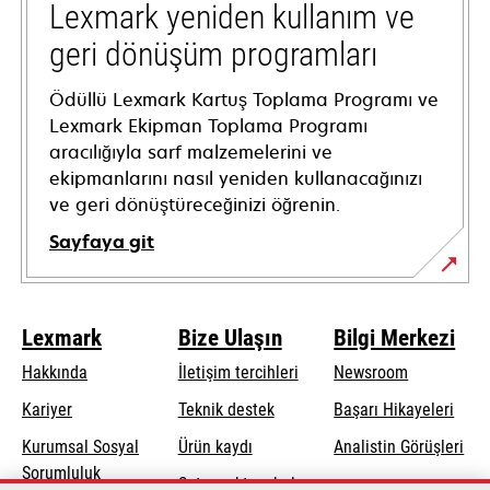
tab
Lexmark yeniden kullanım ve
geri dönüşüm programları
Ödüllü Lexmark Kartuş Toplama Programı ve
Lexmark Ekipman Toplama Programı
aracılığıyla sarf malzemelerini ve
ekipmanlarını nasıl yeniden kullanacağınızı
ve geri dönüştüreceğinizi öğrenin.
Sayfaya git
Lexmark
Bize Ulaşın
Bilgi Merkezi
Hakkında
İletişim tercihleri
Newsroom
opens
Kariyer
Teknik destek
Başarı Hikayeleri
in
Kurumsal Sosyal
Ürün kaydı
Analistin Görüşleri
a
opens
Sorumluluk
Satış noktası bul
new