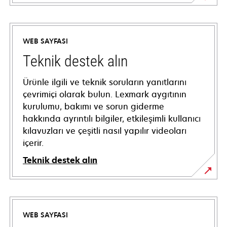
WEB SAYFASI
Teknik destek alın
Ürünle ilgili ve teknik soruların yanıtlarını
çevrimiçi olarak bulun. Lexmark aygıtının
kurulumu, bakımı ve sorun giderme
hakkında ayrıntılı bilgiler, etkileşimli kullanıcı
kılavuzları ve çeşitli nasıl yapılır videoları
içerir.
Teknik destek alın
opens
in
a
WEB SAYFASI
new