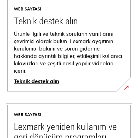
WEB SAYFASI
Teknik destek alın
Ürünle ilgili ve teknik soruların yanıtlarını
çevrimiçi olarak bulun. Lexmark aygıtının
kurulumu, bakımı ve sorun giderme
hakkında ayrıntılı bilgiler, etkileşimli kullanıcı
kılavuzları ve çeşitli nasıl yapılır videoları
içerir.
Teknik destek alın
opens
in
a
WEB SAYFASI
new
tab
Lexmark yeniden kullanım ve
geri dönüşüm programları