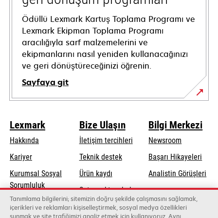
Ödüllü Lexmark Kartuş Toplama Programı ve
Lexmark Ekipman Toplama Programı
aracılığıyla sarf malzemelerini ve
ekipmanlarını nasıl yeniden kullanacağınızı
ve geri dönüştüreceğinizi öğrenin.
Sayfaya git
Lexmark
Bize Ulaşın
Bilgi Merkezi
Hakkında
İletişim tercihleri
Newsroom
opens
Kariyer
Teknik destek
Başarı Hikayeleri
in
Kurumsal Sosyal
Ürün kaydı
Analistin Görüşleri
a
opens
Sorumluluk
Satış noktası bul
new
in
Tanımlama bilgilerini; sitemizin doğru şekilde çalışmasını sağlamak,
Sürdürülebilirlik
tab
Toptancıların
içerikleri ve reklamları kişiselleştirmek, sosyal medya özellikleri
a
sunmak ve site trafiğimizi analiz etmek için kullanıyoruz. Aynı