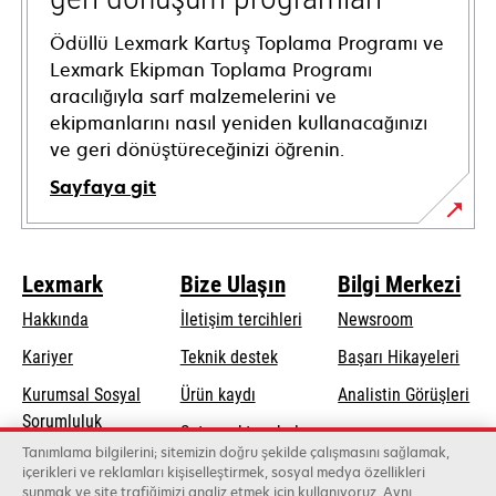
Ödüllü Lexmark Kartuş Toplama Programı ve
Lexmark Ekipman Toplama Programı
aracılığıyla sarf malzemelerini ve
ekipmanlarını nasıl yeniden kullanacağınızı
ve geri dönüştüreceğinizi öğrenin.
Sayfaya git
Lexmark
Bize Ulaşın
Bilgi Merkezi
Hakkında
İletişim tercihleri
Newsroom
opens
Kariyer
Teknik destek
Başarı Hikayeleri
in
Kurumsal Sosyal
Ürün kaydı
Analistin Görüşleri
a
opens
Sorumluluk
Satış noktası bul
new
in
Tanımlama bilgilerini; sitemizin doğru şekilde çalışmasını sağlamak,
Sürdürülebilirlik
tab
Toptancıların
içerikleri ve reklamları kişiselleştirmek, sosyal medya özellikleri
a
sunmak ve site trafiğimizi analiz etmek için kullanıyoruz. Aynı