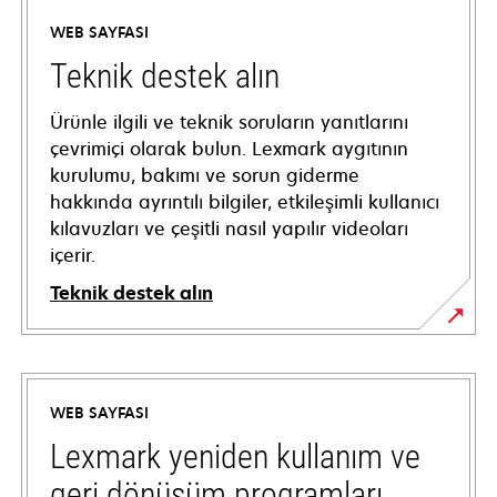
WEB SAYFASI
Teknik destek alın
Ürünle ilgili ve teknik soruların yanıtlarını
çevrimiçi olarak bulun. Lexmark aygıtının
kurulumu, bakımı ve sorun giderme
hakkında ayrıntılı bilgiler, etkileşimli kullanıcı
kılavuzları ve çeşitli nasıl yapılır videoları
içerir.
Teknik destek alın
opens
in
a
WEB SAYFASI
new
tab
Lexmark yeniden kullanım ve
geri dönüşüm programları