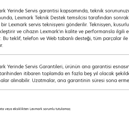
rk Yerinde Servis garantisi kapsamında, teknik sorununuz
unda, Lexmark Teknik Destek temsilcisi tarafından sonraki 
i bir Lexmark servis teknisyeni gönderilir. Teknisyen, kusurl
leştirir ve cihazın Lexmark'ın kalite ve performansla ilgili
. Bu teklif, telefon ve Web tabanlı desteği, tüm parçalar ile iş
r.
rk Yerinde Servis Garantileri, ürünün ana garantisi esnasınd
arihinden itibaren toplamda en fazla beş yıl olacak şekilde bir
alar alınabilir. Uzatmalar, ana garantinin süresi sona erme
hata veya eksiklikten Lexmark sorumlu tutulamaz.