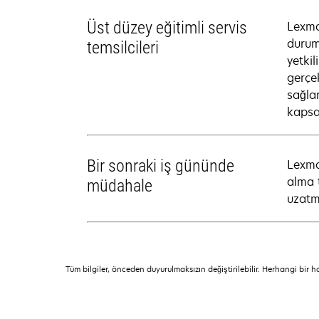
Üst düzey eğitimli servis
Lexma
durum
temsilcileri
yetkil
gerçek
sağlar
kapsa
Bir sonraki iş gününde
Lexma
alma t
müdahale
uzatm
Tüm bilgiler, önceden duyurulmaksızın değiştirilebilir. Herhangi bir 