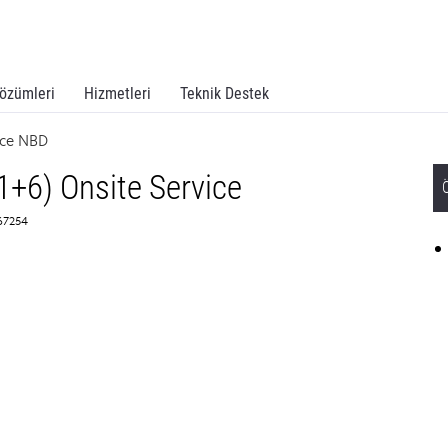
özümleri
Hizmetleri
Teknik Destek
ice NBD
1+6) Onsite Service
67254