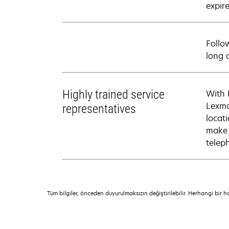
expire
Follo
long 
Highly trained service
With 
Lexma
representatives
locati
make 
telep
Tüm bilgiler, önceden duyurulmaksızın değiştirilebilir. Herhangi bir 