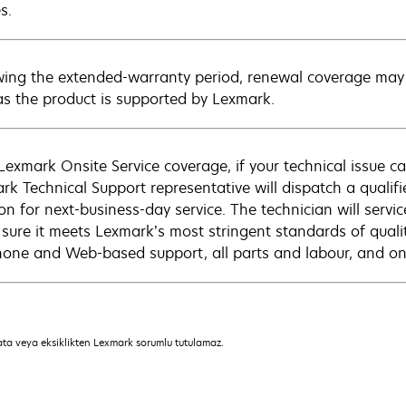
s.
wing the extended-warranty period, renewal coverage may 
as the product is supported by Lexmark.
Lexmark Onsite Service coverage, if your technical issue c
rk Technical Support representative will dispatch a qualifi
on for next-business-day service. The technician will servic
sure it meets Lexmark’s most stringent standards of quali
hone and Web-based support, all parts and labour, and ons
hata veya eksiklikten Lexmark sorumlu tutulamaz.