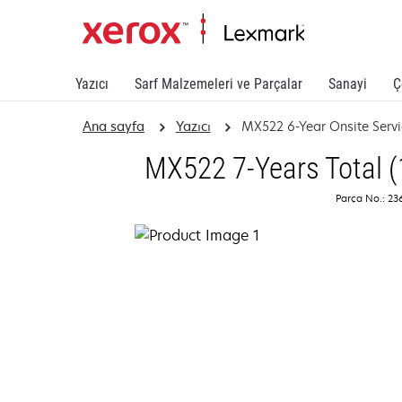
Yazıcı
Sarf Malzemeleri ve Parçalar
Sanayi
Ç
Ana sayfa
Yazıcı
MX522 6-Year Onsite Serv
MX522 7-Years Total (
Parça No.: 23