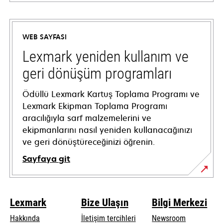
opens
in
a
WEB SAYFASI
new
tab
Lexmark yeniden kullanım ve
geri dönüşüm programları
Ödüllü Lexmark Kartuş Toplama Programı ve
Lexmark Ekipman Toplama Programı
aracılığıyla sarf malzemelerini ve
ekipmanlarını nasıl yeniden kullanacağınızı
ve geri dönüştüreceğinizi öğrenin.
Sayfaya git
Lexmark
Bize Ulaşın
Bilgi Merkezi
Hakkında
İletişim tercihleri
Newsroom