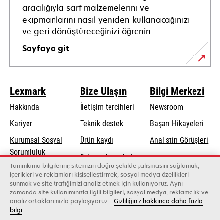
aracılığıyla sarf malzemelerini ve
ekipmanlarını nasıl yeniden kullanacağınızı
ve geri dönüştüreceğinizi öğrenin.
Sayfaya git
Lexmark
Bize Ulaşın
Bilgi Merkezi
Hakkında
İletişim tercihleri
Newsroom
opens
Kariyer
Teknik destek
Başarı Hikayeleri
in
Kurumsal Sosyal
Ürün kaydı
Analistin Görüşleri
a
opens
Sorumluluk
Satış noktası bul
new
in
Tanımlama bilgilerini; sitemizin doğru şekilde çalışmasını sağlamak,
Sürdürülebilirlik
tab
Toptancıların
içerikleri ve reklamları kişiselleştirmek, sosyal medya özellikleri
a
sunmak ve site trafiğimizi analiz etmek için kullanıyoruz. Aynı
listesi
new
zamanda site kullanımınızla ilgili bilgileri; sosyal medya, reklamcılık ve
tab
analiz ortaklarımızla paylaşıyoruz.
Gizliliğiniz hakkında daha fazla
bilgi
Lexmark International, Inc., bir Xerox şirketi