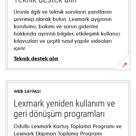
Ürünle ilgili ve teknik soruların yanıtlarını
çevrimiçi olarak bulun. Lexmark aygıtının
kurulumu, bakımı ve sorun giderme
hakkında ayrıntılı bilgiler, etkileşimli kullanıcı
kılavuzları ve çeşitli nasıl yapılır videoları
içerir.
Teknik destek alın
opens
in
a
WEB SAYFASI
new
tab
Lexmark yeniden kullanım ve
geri dönüşüm programları
Ödüllü Lexmark Kartuş Toplama Programı ve
Lexmark Ekipman Toplama Programı