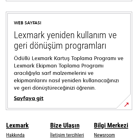
opens
in
a
WEB SAYFASI
new
tab
Lexmark yeniden kullanım ve
geri dönüşüm programları
Ödüllü Lexmark Kartuş Toplama Programı ve
Lexmark Ekipman Toplama Programı
aracılığıyla sarf malzemelerini ve
ekipmanlarını nasıl yeniden kullanacağınızı
ve geri dönüştüreceğinizi öğrenin.
Sayfaya git
Lexmark
Bize Ulaşın
Bilgi Merkezi
Hakkında
İletişim tercihleri
Newsroom