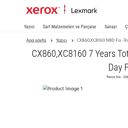
Yazıcı
Sarf Malzemeleri ve Parçalar
Sanayi
Ç
Ana sayfa
Yazıcı
CX860,XC8160 NBD Fix -To
CX860,XC8160 7 Years Tot
Day F
Parça No.: 2