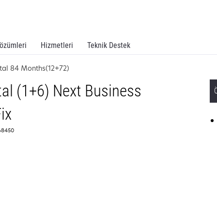
özümleri
Hizmetleri
Teknik Destek
tal 84 Months(12+72)
al (1+6) Next Business
ix
368450