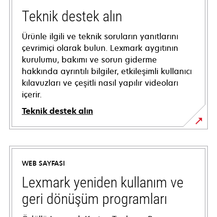
Teknik destek alın
Ürünle ilgili ve teknik soruların yanıtlarını
çevrimiçi olarak bulun. Lexmark aygıtının
kurulumu, bakımı ve sorun giderme
hakkında ayrıntılı bilgiler, etkileşimli kullanıcı
kılavuzları ve çeşitli nasıl yapılır videoları
içerir.
Teknik destek alın
opens
in
a
WEB SAYFASI
new
tab
Lexmark yeniden kullanım ve
geri dönüşüm programları