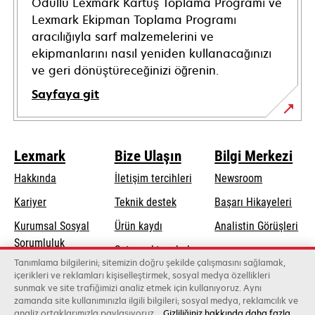
Ödüllü Lexmark Kartuş Toplama Programı ve
Lexmark Ekipman Toplama Programı
aracılığıyla sarf malzemelerini ve
ekipmanlarını nasıl yeniden kullanacağınızı
ve geri dönüştüreceğinizi öğrenin.
Sayfaya git
Lexmark
Bize Ulaşın
Bilgi Merkezi
Hakkında
İletişim tercihleri
Newsroom
opens
Kariyer
Teknik destek
Başarı Hikayeleri
in
Kurumsal Sosyal
Ürün kaydı
Analistin Görüşleri
a
opens
Sorumluluk
Satış noktası bul
new
in
Tanımlama bilgilerini; sitemizin doğru şekilde çalışmasını sağlamak,
Sürdürülebilirlik
tab
Toptancıların
içerikleri ve reklamları kişiselleştirmek, sosyal medya özellikleri
a
sunmak ve site trafiğimizi analiz etmek için kullanıyoruz. Aynı
listesi
new
zamanda site kullanımınızla ilgili bilgileri; sosyal medya, reklamcılık ve
tab
analiz ortaklarımızla paylaşıyoruz.
Gizliliğiniz hakkında daha fazla