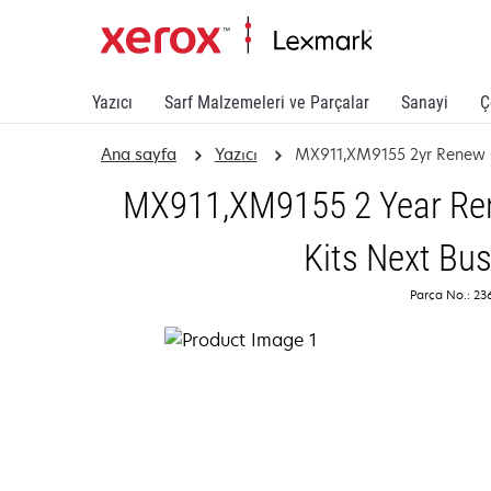
Yazıcı
Sarf Malzemeleri ve Parçalar
Sanayi
Ç
Ana sayfa
Yazıcı
MX911,XM9155 2yr Renew 
MX911,XM9155 2 Year Ren
Kits Next Bu
Parça No.: 2