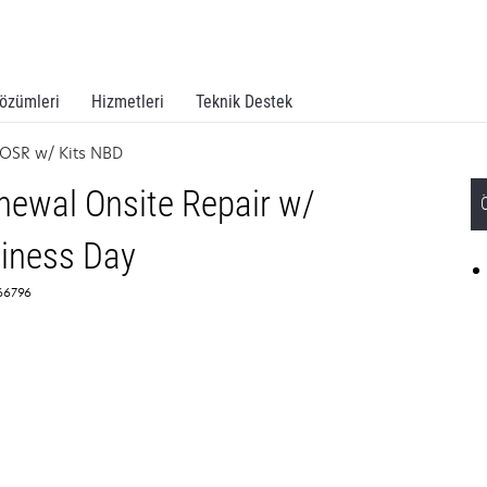
özümleri
Hizmetleri
Teknik Destek
OSR w/ Kits NBD
ewal Onsite Repair w/
siness Day
366796