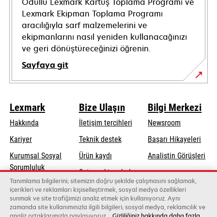
Ödüllü Lexmark Kartuş Toplama Programı ve
Lexmark Ekipman Toplama Programı
aracılığıyla sarf malzemelerini ve
ekipmanlarını nasıl yeniden kullanacağınızı
ve geri dönüştüreceğinizi öğrenin.
Sayfaya git
Lexmark
Bize Ulaşın
Bilgi Merkezi
Hakkında
İletişim tercihleri
Newsroom
opens
Kariyer
Teknik destek
Başarı Hikayeleri
in
Kurumsal Sosyal
Ürün kaydı
Analistin Görüşleri
a
opens
Sorumluluk
Satış noktası bul
new
in
Tanımlama bilgilerini; sitemizin doğru şekilde çalışmasını sağlamak,
Sürdürülebilirlik
tab
Toptancıların
içerikleri ve reklamları kişiselleştirmek, sosyal medya özellikleri
a
sunmak ve site trafiğimizi analiz etmek için kullanıyoruz. Aynı
listesi
new
zamanda site kullanımınızla ilgili bilgileri; sosyal medya, reklamcılık ve
tab
analiz ortaklarımızla paylaşıyoruz.
Gizliliğiniz hakkında daha fazla