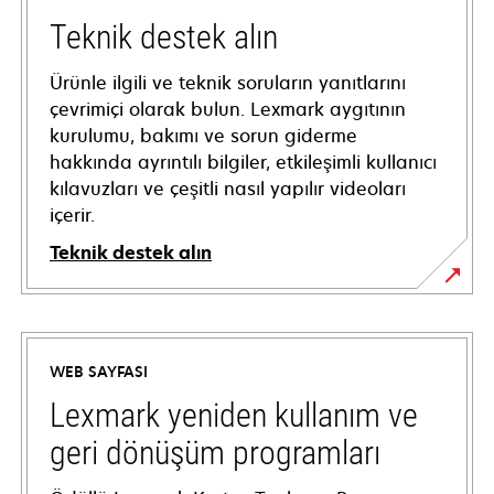
Teknik destek alın
Ürünle ilgili ve teknik soruların yanıtlarını
çevrimiçi olarak bulun. Lexmark aygıtının
kurulumu, bakımı ve sorun giderme
hakkında ayrıntılı bilgiler, etkileşimli kullanıcı
kılavuzları ve çeşitli nasıl yapılır videoları
içerir.
Teknik destek alın
opens
in
a
WEB SAYFASI
new
tab
Lexmark yeniden kullanım ve
geri dönüşüm programları