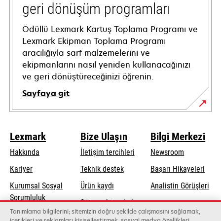
geri dönüşüm programları
Ödüllü Lexmark Kartuş Toplama Programı ve
Lexmark Ekipman Toplama Programı
aracılığıyla sarf malzemelerini ve
ekipmanlarını nasıl yeniden kullanacağınızı
ve geri dönüştüreceğinizi öğrenin.
Sayfaya git
Lexmark
Bize Ulaşın
Bilgi Merkezi
Hakkında
İletişim tercihleri
Newsroom
opens
Kariyer
Teknik destek
Başarı Hikayeleri
in
Kurumsal Sosyal
Ürün kaydı
Analistin Görüşleri
a
opens
Sorumluluk
Satış noktası bul
new
in
Tanımlama bilgilerini; sitemizin doğru şekilde çalışmasını sağlamak,
Sürdürülebilirlik
tab
Toptancıların
içerikleri ve reklamları kişiselleştirmek, sosyal medya özellikleri
a