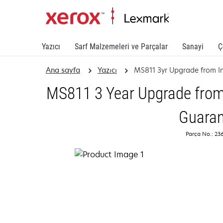
Yazıcı
Sarf Malzemeleri ve Parçalar
Sanayi
Ç
Ana sayfa
Yazıcı
MS811 3yr Upgrade from In
MS811 3 Year Upgrade from 
Guaran
Parça No.: 2