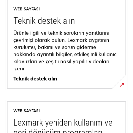
WEB SAYFASI
Teknik destek alın
Ürünle ilgili ve teknik soruların yanıtlarını
çevrimiçi olarak bulun. Lexmark aygıtının
kurulumu, bakımı ve sorun giderme
hakkında ayrıntılı bilgiler, etkileşimli kullanıcı
kılavuzları ve çeşitli nasıl yapılır videoları
içerir.
Teknik destek alın
opens
in
a
WEB SAYFASI
new
tab
Lexmark yeniden kullanım ve
geri dönüşüm programları