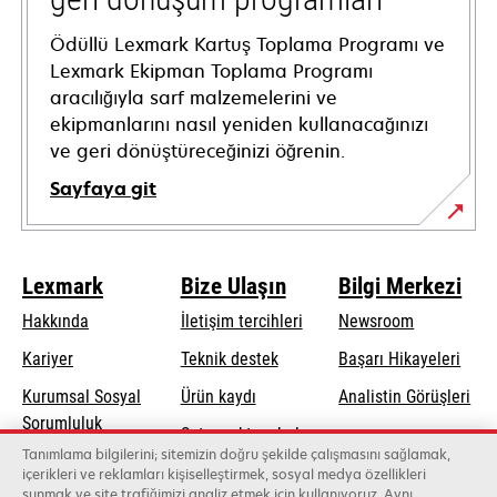
Ödüllü Lexmark Kartuş Toplama Programı ve
Lexmark Ekipman Toplama Programı
aracılığıyla sarf malzemelerini ve
ekipmanlarını nasıl yeniden kullanacağınızı
ve geri dönüştüreceğinizi öğrenin.
Sayfaya git
Lexmark
Bize Ulaşın
Bilgi Merkezi
Hakkında
İletişim tercihleri
Newsroom
opens
Kariyer
Teknik destek
Başarı Hikayeleri
in
Kurumsal Sosyal
Ürün kaydı
Analistin Görüşleri
a
opens
Sorumluluk
Satış noktası bul
new
in
Tanımlama bilgilerini; sitemizin doğru şekilde çalışmasını sağlamak,
Sürdürülebilirlik
tab
Toptancıların
içerikleri ve reklamları kişiselleştirmek, sosyal medya özellikleri
a
sunmak ve site trafiğimizi analiz etmek için kullanıyoruz. Aynı