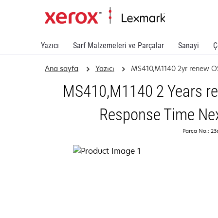
Yazıcı
Sarf Malzemeleri ve Parçalar
Sanayi
Ç
Ana sayfa
Yazıcı
MS410,M1140 2yr renew 
MS410,M1140 2 Years ren
Response Time Nex
Parça No.: 23