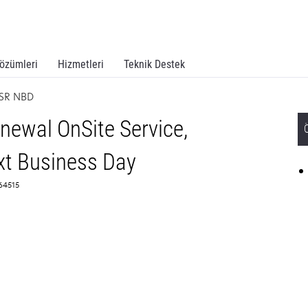
özümleri
Hizmetleri
Teknik Destek
OSR NBD
ewal OnSite Service,
t Business Day
64515