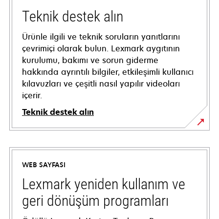
Teknik destek alın
Ürünle ilgili ve teknik soruların yanıtlarını
çevrimiçi olarak bulun. Lexmark aygıtının
kurulumu, bakımı ve sorun giderme
hakkında ayrıntılı bilgiler, etkileşimli kullanıcı
kılavuzları ve çeşitli nasıl yapılır videoları
içerir.
Teknik destek alın
opens
in
a
WEB SAYFASI
new
tab
Lexmark yeniden kullanım ve
geri dönüşüm programları