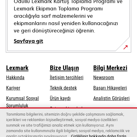
Ödüllü Lexmark Kartuş Toplama Programı ve
Lexmark Ekipman Toplama Programı
aracılığıyla sarf malzemelerini ve
ekipmanlarını nasıl yeniden kullanacağınızı
ve geri dönüştüreceğinizi öğrenin.
Sayfaya git
Lexmark
Bize Ulaşın
Bilgi Merkezi
Hakkında
İletişim tercihleri
Newsroom
opens
Kariyer
Teknik destek
Başarı Hikayeleri
in
Kurumsal Sosyal
Ürün kaydı
Analistin Görüşleri
a
opens
Sorumluluk
Satış noktası bul
new
in
Tanımlama bilgilerini; sitemizin doğru şekilde çalışmasını sağlamak,
Sürdürülebilirlik
tab
Toptancıların
içerikleri ve reklamları kişiselleştirmek, sosyal medya özellikleri
a
sunmak ve site trafiğimizi analiz etmek için kullanıyoruz. Aynı
listesi
new
zamanda site kullanımınızla ilgili bilgileri; sosyal medya, reklamcılık ve
tab
analiz ortaklarımızla paylaşıyoruz.
Gizliliğiniz hakkında daha fazla