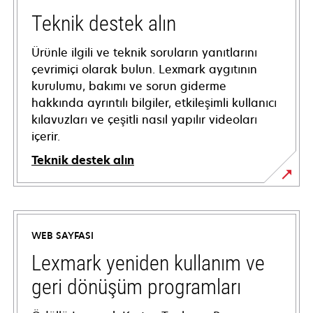
Teknik destek alın
Ürünle ilgili ve teknik soruların yanıtlarını
çevrimiçi olarak bulun. Lexmark aygıtının
kurulumu, bakımı ve sorun giderme
hakkında ayrıntılı bilgiler, etkileşimli kullanıcı
kılavuzları ve çeşitli nasıl yapılır videoları
içerir.
Teknik destek alın
opens
in
a
WEB SAYFASI
new
tab
Lexmark yeniden kullanım ve
geri dönüşüm programları