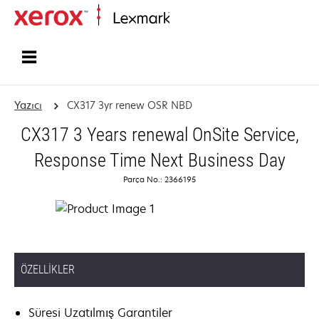
Ana sayfa
Yazıcı
CX317 3yr renew OSR NBD
CX317 3 Years renewal OnSite Service,
Response Time Next Business Day
Parça No.: 2366195
ÖZELLIKLER
Süresi Uzatılmış Garantiler