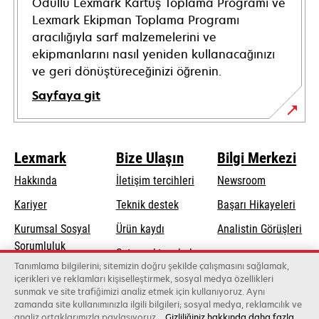
Ödüllü Lexmark Kartuş Toplama Programı ve
Lexmark Ekipman Toplama Programı
aracılığıyla sarf malzemelerini ve
ekipmanlarını nasıl yeniden kullanacağınızı
ve geri dönüştüreceğinizi öğrenin.
Sayfaya git
Lexmark
Bize Ulaşın
Bilgi Merkezi
Hakkında
İletişim tercihleri
Newsroom
opens
Kariyer
Teknik destek
Başarı Hikayeleri
in
Kurumsal Sosyal
Ürün kaydı
Analistin Görüşleri
a
opens
Sorumluluk
Satış noktası bul
new
in
Tanımlama bilgilerini; sitemizin doğru şekilde çalışmasını sağlamak,
Sürdürülebilirlik
tab
Toptancıların
içerikleri ve reklamları kişiselleştirmek, sosyal medya özellikleri
a
sunmak ve site trafiğimizi analiz etmek için kullanıyoruz. Aynı
listesi
new
zamanda site kullanımınızla ilgili bilgileri; sosyal medya, reklamcılık ve
tab
analiz ortaklarımızla paylaşıyoruz.
Gizliliğiniz hakkında daha fazla