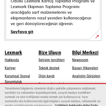
Ödüllü Lexmark Kartuş Toplama Programı ve
Lexmark Ekipman Toplama Programı
aracılığıyla sarf malzemelerini ve
ekipmanlarını nasıl yeniden kullanacağınızı
ve geri dönüştüreceğinizi öğrenin.
Sayfaya git
Lexmark
Bize Ulaşın
Bilgi Merkezi
Hakkında
İletişim tercihleri
Newsroom
opens
Kariyer
Teknik destek
Başarı Hikayeleri
in
Kurumsal Sosyal
Ürün kaydı
Analistin Görüşleri
a
opens
Sorumluluk
Satış noktası bul
new
in
Tanımlama bilgilerini; sitemizin doğru şekilde çalışmasını sağlamak,
Sürdürülebilirlik
tab
Toptancıların
içerikleri ve reklamları kişiselleştirmek, sosyal medya özellikleri
a
sunmak ve site trafiğimizi analiz etmek için kullanıyoruz. Aynı
listesi
new
zamanda site kullanımınızla ilgili bilgileri; sosyal medya, reklamcılık ve
tab
analiz ortaklarımızla paylaşıyoruz.
Gizliliğiniz hakkında daha fazla