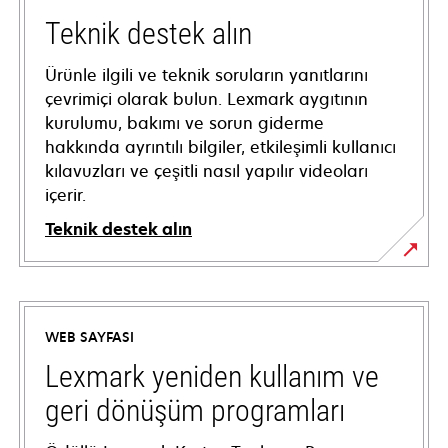
Teknik destek alın
Ürünle ilgili ve teknik soruların yanıtlarını
çevrimiçi olarak bulun. Lexmark aygıtının
kurulumu, bakımı ve sorun giderme
hakkında ayrıntılı bilgiler, etkileşimli kullanıcı
kılavuzları ve çeşitli nasıl yapılır videoları
içerir.
Teknik destek alın
opens
in
a
WEB SAYFASI
new
tab
Lexmark yeniden kullanım ve
geri dönüşüm programları