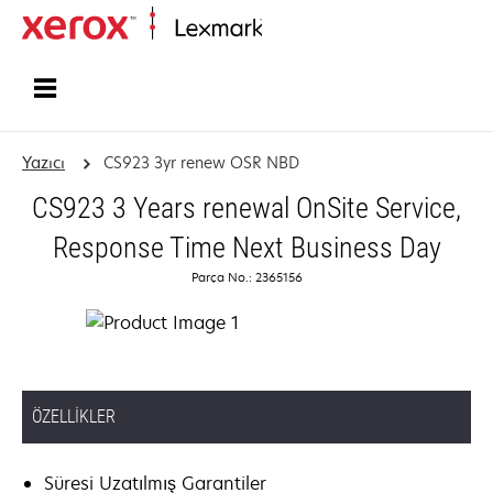
Ana sayfa
Yazıcı
CS923 3yr renew OSR NBD
CS923 3 Years renewal OnSite Service,
Response Time Next Business Day
Parça No.: 2365156
ÖZELLIKLER
Süresi Uzatılmış Garantiler