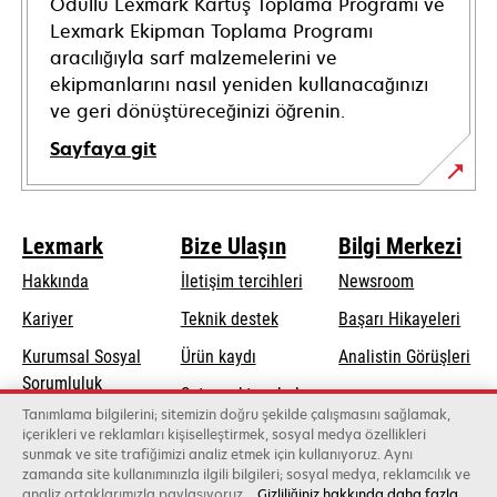
Ödüllü Lexmark Kartuş Toplama Programı ve
Lexmark Ekipman Toplama Programı
aracılığıyla sarf malzemelerini ve
ekipmanlarını nasıl yeniden kullanacağınızı
ve geri dönüştüreceğinizi öğrenin.
Sayfaya git
Lexmark
Bize Ulaşın
Bilgi Merkezi
Hakkında
İletişim tercihleri
Newsroom
opens
Kariyer
Teknik destek
Başarı Hikayeleri
in
Kurumsal Sosyal
Ürün kaydı
Analistin Görüşleri
a
opens
Sorumluluk
Satış noktası bul
new
in
Tanımlama bilgilerini; sitemizin doğru şekilde çalışmasını sağlamak,
Sürdürülebilirlik
tab
Toptancıların
içerikleri ve reklamları kişiselleştirmek, sosyal medya özellikleri
a
sunmak ve site trafiğimizi analiz etmek için kullanıyoruz. Aynı
listesi
new
zamanda site kullanımınızla ilgili bilgileri; sosyal medya, reklamcılık ve
tab
analiz ortaklarımızla paylaşıyoruz.
Gizliliğiniz hakkında daha fazla