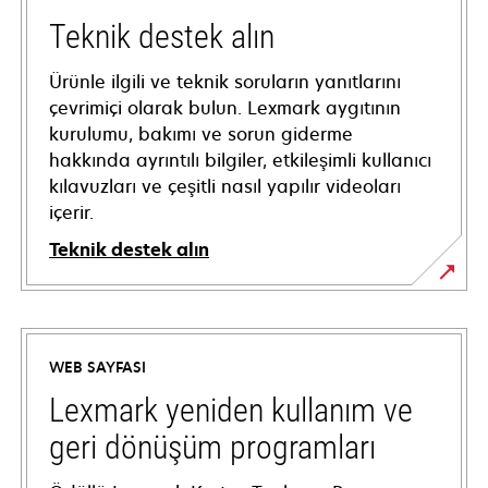
Teknik destek alın
Ürünle ilgili ve teknik soruların yanıtlarını
çevrimiçi olarak bulun. Lexmark aygıtının
kurulumu, bakımı ve sorun giderme
hakkında ayrıntılı bilgiler, etkileşimli kullanıcı
kılavuzları ve çeşitli nasıl yapılır videoları
içerir.
Teknik destek alın
opens
in
a
WEB SAYFASI
new
tab
Lexmark yeniden kullanım ve
geri dönüşüm programları