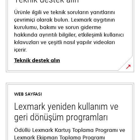
Ürünle ilgili ve teknik soruların yanıtlarını
çevrimiçi olarak bulun. Lexmark aygıtının
kurulumu, bakımı ve sorun giderme
hakkında ayrıntılı bilgiler, etkileşimli kullanıcı
kılavuzları ve çeşitli nasıl yapılır videoları
içerir.
Teknik destek alın
opens
in
a
WEB SAYFASI
new
tab
Lexmark yeniden kullanım ve
geri dönüşüm programları
Ödüllü Lexmark Kartuş Toplama Programı ve
Lexmark Ekipman Toplama Programı