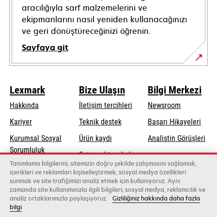
aracılığıyla sarf malzemelerini ve
ekipmanlarını nasıl yeniden kullanacağınızı
ve geri dönüştüreceğinizi öğrenin.
Sayfaya git
Lexmark
Bize Ulaşın
Bilgi Merkezi
Hakkında
İletişim tercihleri
Newsroom
opens
Kariyer
Teknik destek
Başarı Hikayeleri
in
Kurumsal Sosyal
Ürün kaydı
Analistin Görüşleri
a
opens
Sorumluluk
Satış noktası bul
new
in
Tanımlama bilgilerini; sitemizin doğru şekilde çalışmasını sağlamak,
Sürdürülebilirlik
tab
Toptancıların
içerikleri ve reklamları kişiselleştirmek, sosyal medya özellikleri
a
sunmak ve site trafiğimizi analiz etmek için kullanıyoruz. Aynı
listesi
new
zamanda site kullanımınızla ilgili bilgileri; sosyal medya, reklamcılık ve
tab
analiz ortaklarımızla paylaşıyoruz.
Gizliliğiniz hakkında daha fazla
bilgi
Lexmark International, Inc., bir Xerox şirketi