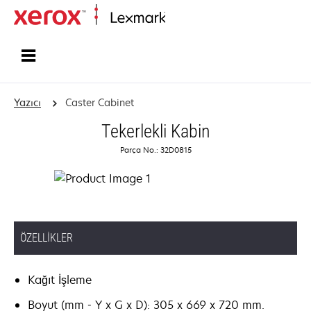
Ana sayfa
Yazıcı
Caster Cabinet
Tekerlekli Kabin
Parça No.: 32D0815
ÖZELLIKLER
Kağıt İşleme
Boyut (mm - Y x G x D): 305 x 669 x 720 mm.