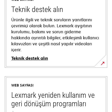
Teknik destek alın
Ürünle ilgili ve teknik soruların yanıtlarını
çevrimiçi olarak bulun. Lexmark aygıtının
kurulumu, bakımı ve sorun giderme
hakkında ayrıntılı bilgiler, etkileşimli kullanıcı
kılavuzları ve çeşitli nasıl yapılır videoları
içerir.
Teknik destek alın
opens
in
a
WEB SAYFASI
new
tab
Lexmark yeniden kullanım ve
geri dönüşüm programları