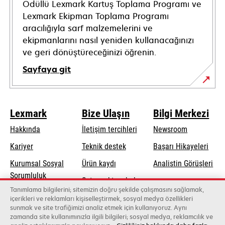
Ödüllü Lexmark Kartuş Toplama Programı ve
Lexmark Ekipman Toplama Programı
aracılığıyla sarf malzemelerini ve
ekipmanlarını nasıl yeniden kullanacağınızı
ve geri dönüştüreceğinizi öğrenin.
Sayfaya git
Lexmark
Bize Ulaşın
Bilgi Merkezi
Hakkında
İletişim tercihleri
Newsroom
opens
Kariyer
Teknik destek
Başarı Hikayeleri
in
Kurumsal Sosyal
Ürün kaydı
Analistin Görüşleri
a
opens
Sorumluluk
Satış noktası bul
new
in
Tanımlama bilgilerini; sitemizin doğru şekilde çalışmasını sağlamak,
Sürdürülebilirlik
tab
Toptancıların
içerikleri ve reklamları kişiselleştirmek, sosyal medya özellikleri
a
sunmak ve site trafiğimizi analiz etmek için kullanıyoruz. Aynı
listesi
new
zamanda site kullanımınızla ilgili bilgileri; sosyal medya, reklamcılık ve
tab