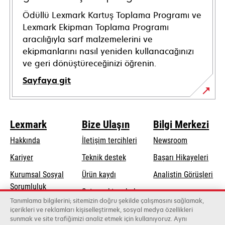
Ödüllü Lexmark Kartuş Toplama Programı ve
Lexmark Ekipman Toplama Programı
aracılığıyla sarf malzemelerini ve
ekipmanlarını nasıl yeniden kullanacağınızı
ve geri dönüştüreceğinizi öğrenin.
Sayfaya git
Lexmark
Bize Ulaşın
Bilgi Merkezi
Hakkında
İletişim tercihleri
Newsroom
opens
Kariyer
Teknik destek
Başarı Hikayeleri
in
Kurumsal Sosyal
Ürün kaydı
Analistin Görüşleri
a
opens
Sorumluluk
Satış noktası bul
new
in
Tanımlama bilgilerini; sitemizin doğru şekilde çalışmasını sağlamak,
Sürdürülebilirlik
tab
Toptancıların
içerikleri ve reklamları kişiselleştirmek, sosyal medya özellikleri
a
sunmak ve site trafiğimizi analiz etmek için kullanıyoruz. Aynı
listesi
new