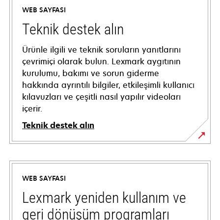
WEB SAYFASI
Teknik destek alın
Ürünle ilgili ve teknik soruların yanıtlarını
çevrimiçi olarak bulun. Lexmark aygıtının
kurulumu, bakımı ve sorun giderme
hakkında ayrıntılı bilgiler, etkileşimli kullanıcı
kılavuzları ve çeşitli nasıl yapılır videoları
içerir.
Teknik destek alın
opens
in
a
WEB SAYFASI
new
tab
Lexmark yeniden kullanım ve
geri dönüşüm programları