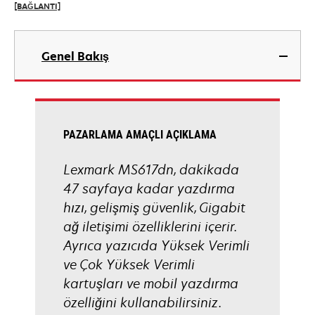
[BAĞLANTI]
tab
opens
in
Genel Bakış
a
new
tab
PAZARLAMA AMAÇLI AÇIKLAMA
Lexmark MS617dn, dakikada
47 sayfaya kadar yazdırma
hızı, gelişmiş güvenlik, Gigabit
ağ iletişimi özelliklerini içerir.
Ayrıca yazıcıda Yüksek Verimli
ve Çok Yüksek Verimli
kartuşları ve mobil yazdırma
özelliğini kullanabilirsiniz.