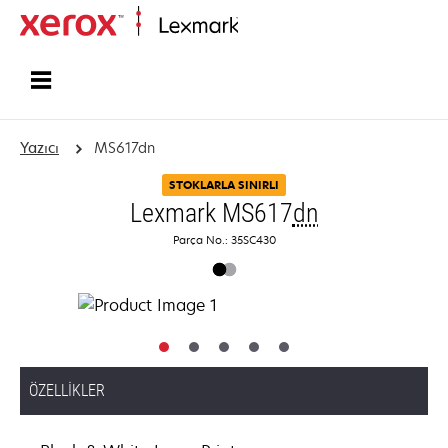
Ana sayfa
Yazıcı
MS617dn
STOKLARLA SINIRLI
Lexmark MS617
dn
Parça No.: 35SC430
ÖZELLIKLER