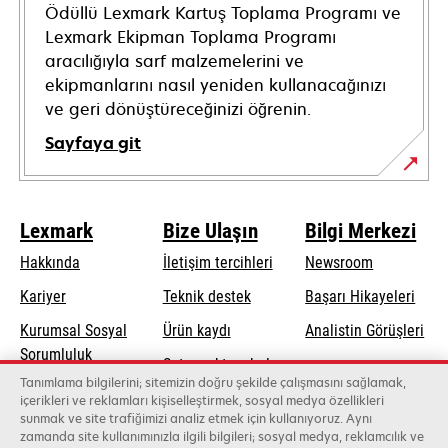
Ödüllü Lexmark Kartuş Toplama Programı ve
Lexmark Ekipman Toplama Programı
aracılığıyla sarf malzemelerini ve
ekipmanlarını nasıl yeniden kullanacağınızı
ve geri dönüştüreceğinizi öğrenin.
Sayfaya git
Lexmark
Bize Ulaşın
Bilgi Merkezi
Hakkında
İletişim tercihleri
Newsroom
opens
Kariyer
Teknik destek
Başarı Hikayeleri
in
Kurumsal Sosyal
Ürün kaydı
Analistin Görüşleri
a
opens
Sorumluluk
Satış noktası bul
new
in
Tanımlama bilgilerini; sitemizin doğru şekilde çalışmasını sağlamak,
Sürdürülebilirlik
tab
Toptancıların
içerikleri ve reklamları kişiselleştirmek, sosyal medya özellikleri
a
sunmak ve site trafiğimizi analiz etmek için kullanıyoruz. Aynı
listesi
new
zamanda site kullanımınızla ilgili bilgileri; sosyal medya, reklamcılık ve