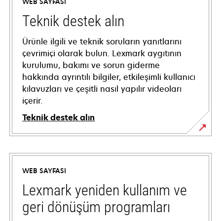
WEB SAYFASI
Teknik destek alın
Ürünle ilgili ve teknik soruların yanıtlarını
çevrimiçi olarak bulun. Lexmark aygıtının
kurulumu, bakımı ve sorun giderme
hakkında ayrıntılı bilgiler, etkileşimli kullanıcı
kılavuzları ve çeşitli nasıl yapılır videoları
içerir.
Teknik destek alın
opens
in
a
WEB SAYFASI
new
tab
Lexmark yeniden kullanım ve
geri dönüşüm programları