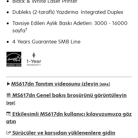
Black & White Laser Printer
Dubleks (2-taraflı) Yazdırma: Integrated Duplex
Tavsiye Edilen Aylık Baskı Adetleri: 3000 - 16000
†
sayfa
4 Years Guarantee SMB Line
MS617dn Tanıtım videosunu izleyin
[MP4]
MS617dn Genel bakış broşürünü görüntüleyin
[PDF]
opens
Etkileşimli MS617dn kullanıcı kılavuzumuza göz
in
atın
a
Sürücüler ve karşıdan yüklenenlere gidin
new