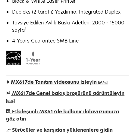
Black & White Laser Printer
Dubleks (2-taraflı) Yazdırma: Integrated Duplex
Tavsiye Edilen Aylık Baskı Adetleri: 2000 - 15000
†
sayfa
4 Years Guarantee SMB Line
MX617de Tanıtım videosunu izleyin
[MP4]
MX617de Genel bakış broşürünü görüntüleyin
[PDF]
opens
Etkileşimli MX617de kullanıcı kılavuzumuza
in
göz atın
a
Sürücüler ve karşıdan yüklenenlere gidin
new