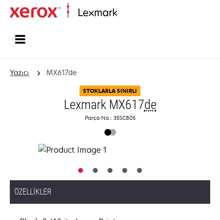
Ana sayfa
Yazıcı
MX617de
STOKLARLA SINIRLI
Lexmark MX617
de
Parça No.: 35SC805
ÖZELLIKLER