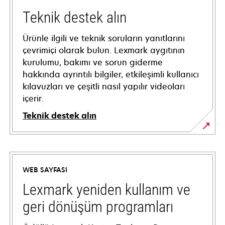
Teknik destek alın
Ürünle ilgili ve teknik soruların yanıtlarını
çevrimiçi olarak bulun. Lexmark aygıtının
kurulumu, bakımı ve sorun giderme
hakkında ayrıntılı bilgiler, etkileşimli kullanıcı
kılavuzları ve çeşitli nasıl yapılır videoları
içerir.
Teknik destek alın
opens
in
a
WEB SAYFASI
new
tab
Lexmark yeniden kullanım ve
geri dönüşüm programları