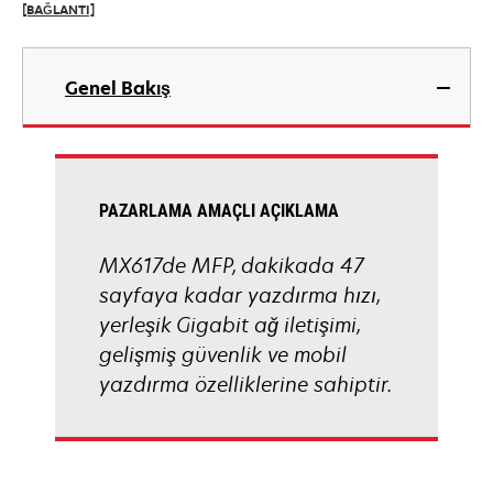
[BAĞLANTI]
tab
opens
in
Genel Bakış
a
new
tab
PAZARLAMA AMAÇLI AÇIKLAMA
MX617de MFP, dakikada 47
sayfaya kadar yazdırma hızı,
yerleşik Gigabit ağ iletişimi,
gelişmiş güvenlik ve mobil
yazdırma özelliklerine sahiptir.