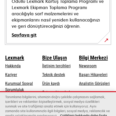
Ödüllü Lexmark Kartuş Toplama Programı ve
Lexmark Ekipman Toplama Programı
aracılığıyla sarf malzemelerini ve
ekipmanlarını nasıl yeniden kullanacağınızı
ve geri dönüştüreceğinizi öğrenin.
Sayfaya git
Lexmark
Bize Ulaşın
Bilgi Merkezi
Hakkında
İletişim tercihleri
Newsroom
opens
Kariyer
Teknik destek
Başarı Hikayeleri
in
Kurumsal Sosyal
Ürün kaydı
Analistin Görüşleri
a
opens
Sorumluluk
Satış noktası bul
new
in
Tanımlama bilgilerini; sitemizin doğru şekilde çalışmasını sağlamak,
Sürdürülebilirlik
tab
Toptancıların
içerikleri ve reklamları kişiselleştirmek, sosyal medya özellikleri
a
sunmak ve site trafiğimizi analiz etmek için kullanıyoruz. Aynı
listesi
new
zamanda site kullanımınızla ilgili bilgileri; sosyal medya, reklamcılık ve
tab
analiz ortaklarımızla paylaşıyoruz.
Gizliliğiniz hakkında daha fazla